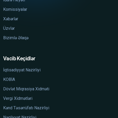
Komissiyalar
Xəbərlər
Üzvlər
Bizimlə Əlaqə
Vacib Keçidlər
İqtisadiyyat Nazirliyi
KOBİA
Dövlət Miqrasiya Xidməti
Vergi Xidmətləri
Kənd Təsərrüfatı Nazirliyi
Nəqliyyat Nazirliyi