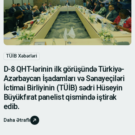
TÜİB Xəbərləri
D-8 QHT-lərinin ilk görüşündə Türkiyə-
Azərbaycan İşadamları və Sənayeçiləri
İctimai Birliyinin (TÜİB) sədri Hüseyin
Büyükfırat panelist qismində iştirak
edib.
Daha Ətraflı