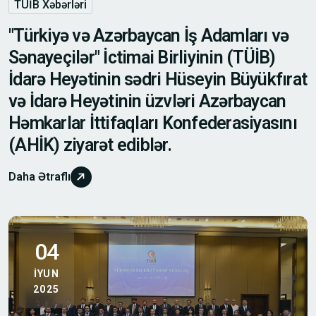
TÜİB Xəbərləri
"Türkiyə və Azərbaycan İş Adamları və
Sənayeçilər" İctimai Birliyinin (TÜİB)
İdarə Heyətinin sədri Hüseyin Büyükfırat
və İdarə Heyətinin üzvləri Azərbaycan
Həmkarlar İttifaqları Konfederasiyasını
(AHİK) ziyarət ediblər.
Daha Ətraflı
04
IYUN
2025