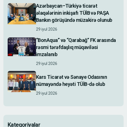
Azərbaycan–Türkiyə ticarət
əlaqələrinin inkişafı TÜİB və PAŞA
Bankın görüşündə müzakirə olunub
29 iyul 2026
“BonAqua” və “Qarabağ” FK arasında
rəsmi tərəfdaşlıq müqaviləsi
imzalanıb
29 iyul 2026
Kars Ticarət və Sənaye Odasının
nümayəndə heyəti TÜİB-də olub
29 iyul 2026
Kateqoriyalar