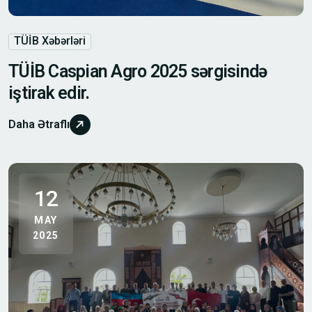
TÜİB Xəbərləri
TÜİB Caspian Agro 2025 sərgisində
iştirak edir.
Daha Ətraflı
12
MAY
2025