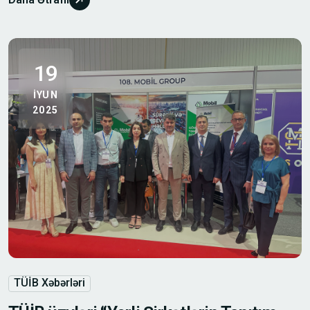
19
IYUN
2025
TÜİB Xəbərləri