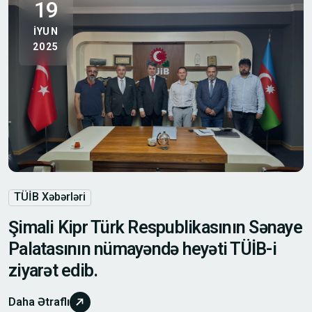
19
IYUN
2025
TÜİB Xəbərləri
Şimali Kipr Türk Respublikasının Sənaye
Palatasının nümayəndə heyəti TÜİB-i
ziyarət edib.
Daha Ətraflı