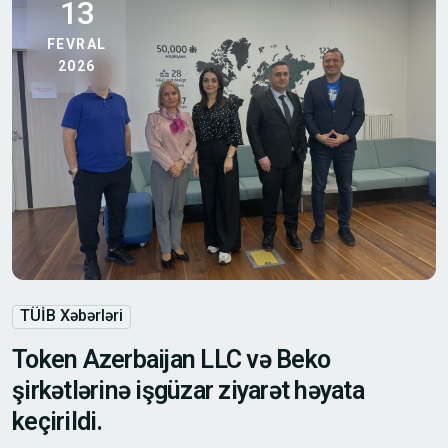
13
FEVRAL
2026
TÜİB Xəbərləri
Token Azerbaijan LLC və Beko
şirkətlərinə işgüzar ziyarət həyata
keçirildi.