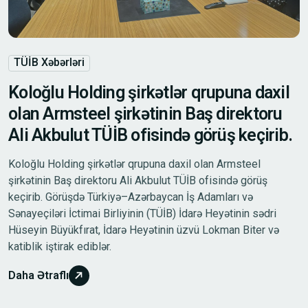
TÜİB Xəbərləri
Koloğlu Holding şirkətlər qrupuna daxil
olan Armsteel şirkətinin Baş direktoru
Ali Akbulut TÜİB ofisində görüş keçirib.
Koloğlu Holding şirkətlər qrupuna daxil olan Armsteel
şirkətinin Baş direktoru Ali Akbulut TÜİB ofisində görüş
keçirib. Görüşdə Türkiyə–Azərbaycan İş Adamları və
Sənayeçiləri İctimai Birliyinin (TÜİB) İdarə Heyətinin sədri
Hüseyin Büyükfırat, İdarə Heyətinin üzvü Lokman Biter və
katiblik iştirak ediblər.
Daha Ətraflı