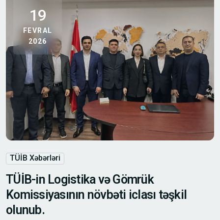
19
FEVRAL
2026
TÜİB Xəbərləri
TÜİB-in Logistika və Gömrük
Komissiyasının növbəti iclası təşkil
olunub.