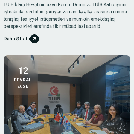
TÜİB İdarə Heyətinin üzvü Kerem Demir və TÜİB Katibliyinin
iştirakı ilə baş tutan görüşlər zamanı tərəflər arasında ümumi
tanışlıq, fəaliyyət istiqamətləri və mümkün əməkdaşlıq
perspektivləri ətrafında fikir mübadiləsi aparıldı.
Daha Ətraflı
12
FEVRAL
2026