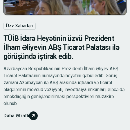
Üzv Xəbərləri
TÜİB İdarə Heyətinin üzvü Prezident
İlham Əliyevin ABŞ Ticarət Palatası ilə
görüşündə iştirak edib.
Azərbaycan Respublikasının Prezidenti İlham Əliyev ABŞ
Ticarət Palatasının nümayəndə heyətini qəbul edib. Görüş
zamanı Azərbaycan ilə ABŞ arasında iqtisadi və ticarət
əlaqələrinin mövcud vəziyyəti, investisiya imkanları, eləcə də
əməkdaşlığın genişləndirilməsi perspektivləri müzakirə
olunub
Daha Ətraflı