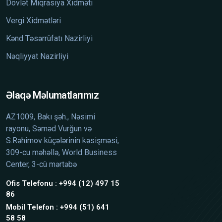
Dövlət Miqrasiya Xidməti
Vergi Xidmətləri
Kənd Təsərrüfatı Nazirliyi
Nəqliyyat Nazirliyi
Əlaqə Məlumatlarımız
AZ1009, Bakı şəh., Nəsimi
rayonu, Səməd Vurğun və
S.Rəhimov küçələrinin kəsişməsi,
309-cu məhəllə, World Business
Center, 3-cü mərtəbə
Ofis Telefonu : +994 (12) 497 15
86
Mobil Telefon : +994 (51) 641
58 58