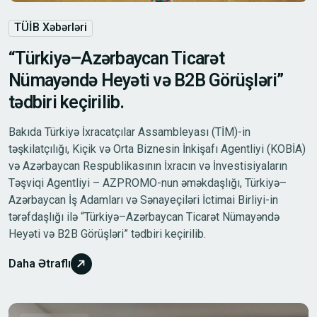
TÜİB Xəbərləri
“Türkiyə–Azərbaycan Ticarət
Nümayəndə Heyəti və B2B Görüşləri”
tədbiri keçirilib.
Bakıda Türkiyə İxracatçılar Assambleyası (TİM)-in
təşkilatçılığı, Kiçik və Orta Biznesin İnkişafı Agentliyi (KOBİA)
və Azərbaycan Respublikasının İxracın və İnvestisiyaların
Təşviqi Agentliyi – AZPROMO-nun əməkdaşlığı, Türkiyə–
Azərbaycan İş Adamları və Sənayeçiləri İctimai Birliyi-in
tərəfdaşlığı ilə “Türkiyə–Azərbaycan Ticarət Nümayəndə
Heyəti və B2B Görüşləri” tədbiri keçirilib.
Daha Ətraflı