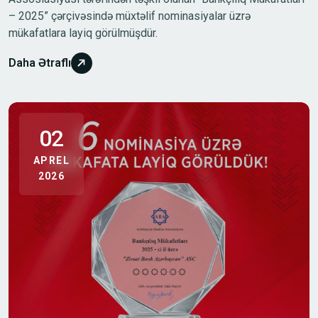
– 2025” çərçivəsində müxtəlif nominasiyalar üzrə
mükafatlara layiq görülmüşdür.
Daha Ətraflı
02
APREL
2026