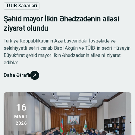
TÜİB Xəbərləri
Şəhid mayor İlkin Əhədzadənin ailəsi
ziyarət olundu
Türkiyə Respublikasının Azərbaycandakı fövqəladə və
səlahiyyətli səfiri cənab Birol Akgün və TÜİB-in sədri Hüseyin
Büyükfırat şəhid mayor İlkin Əhədzadənin ailəsini ziyarət
ediblər.
Daha Ətraflı
16
MART
2026