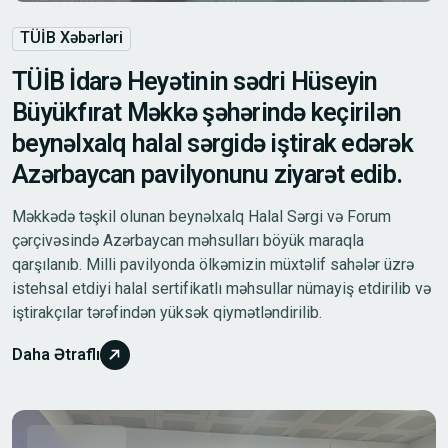
TÜİB Xəbərləri
TÜİB İdarə Heyətinin sədri Hüseyin
Büyükfırat Məkkə şəhərində keçirilən
beynəlxalq halal sərgidə iştirak edərək
Azərbaycan pavilyonunu ziyarət edib.
Məkkədə təşkil olunan beynəlxalq Halal Sərgi və Forum
çərçivəsində Azərbaycan məhsulları böyük maraqla
qarşılanıb. Milli pavilyonda ölkəmizin müxtəlif sahələr üzrə
istehsal etdiyi halal sertifikatlı məhsullar nümayiş etdirilib və
iştirakçılar tərəfindən yüksək qiymətləndirilib.
Daha Ətraflı