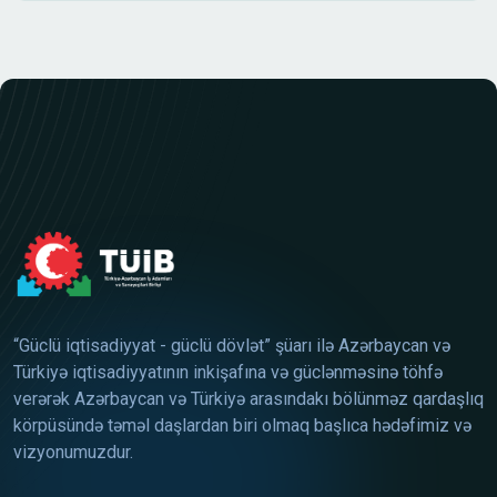
“Güclü iqtisadiyyat - güclü dövlət” şüarı ilə Azərbaycan və
Türkiyə iqtisadiyyatının inkişafına və güclənməsinə töhfə
verərək Azərbaycan və Türkiyə arasındakı bölünməz qardaşlıq
körpüsündə təməl daşlardan biri olmaq başlıca hədəfimiz və
vizyonumuzdur.