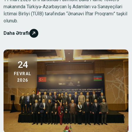
məkanında Türkiyə-Azərbaycan İş Adamları və Sənayeçiləri
İctimai Birliyi (TÜİB) tərəfindən “Ənənəvi İftar Proqramı” təşkil
olunub.
Daha Ətraflı
24
FEVRAL
2026