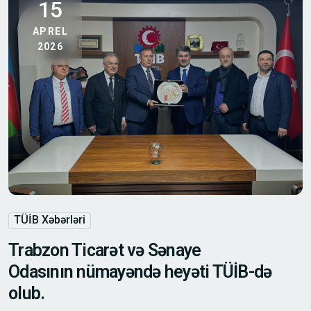
15
APREL
2026
TÜİB Xəbərləri
Trabzon Ticarət və Sənaye
Odasının nümayəndə heyəti TÜİB-də
olub.