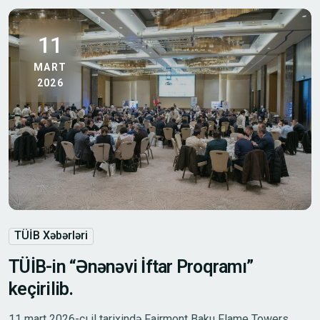
11
MART
2026
TÜİB Xəbərləri
TÜİB-in “Ənənəvi İftar Proqramı”
keçirilib.
11 mart 2026-cı il tarixində Fairmont Baku Flame Towers