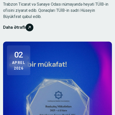
Trabzon Ticarət və Sənaye Odası nümayəndə heyəti TÜİB-in
ofisini ziyarət edib. Qonaqları TÜİB-in sədri Hüseyin
Büyükfırat qəbul edib.
Daha Ətraflı
02
APREL
2026