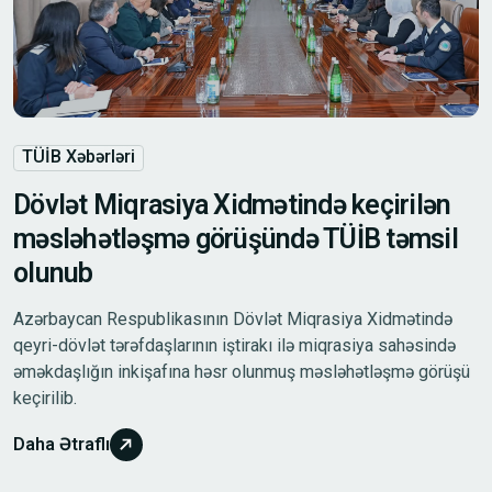
TÜİB Xəbərləri
Dövlət Miqrasiya Xidmətində keçirilən
məsləhətləşmə görüşündə TÜİB təmsil
olunub
Azərbaycan Respublikasının Dövlət Miqrasiya Xidmətində
qeyri-dövlət tərəfdaşlarının iştirakı ilə miqrasiya sahəsində
əməkdaşlığın inkişafına həsr olunmuş məsləhətləşmə görüşü
keçirilib.
Daha Ətraflı