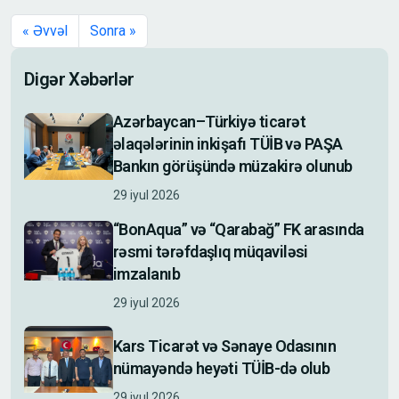
« Əvvəl
Sonra »
Digər Xəbərlər
Azərbaycan–Türkiyə ticarət
əlaqələrinin inkişafı TÜİB və PAŞA
Bankın görüşündə müzakirə olunub
29 iyul 2026
“BonAqua” və “Qarabağ” FK arasında
rəsmi tərəfdaşlıq müqaviləsi
imzalanıb
29 iyul 2026
Kars Ticarət və Sənaye Odasının
nümayəndə heyəti TÜİB-də olub
29 iyul 2026