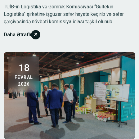
TÜİB-in Logistika və Gömrük Komissiyası “Gültekin
Logistika” şirkətinə işgüzar səfər həyata keçirib və səfər
çərçivəsində növbəti komissiya iclası təşkil olunub.
Daha Ətraflı
18
FEVRAL
2026