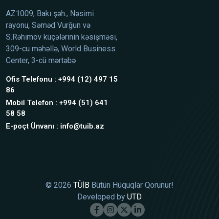
AZ1009, Bakı şəh., Nəsimi
rayonu, Səməd Vurğun və
S.Rəhimov küçələrinin kəsişməsi,
309-cu məhəllə, World Business
Center, 3-cü mərtəbə
Ofis Telefonu : +994 (12) 497 15
86
Mobil Telefon : +994 (51) 641
58 58
E-poçt Ünvanı : info@tuib.az
© 2026
TÜİB
Bütün Hüquqlar Qorunur!
Developed by
UTD