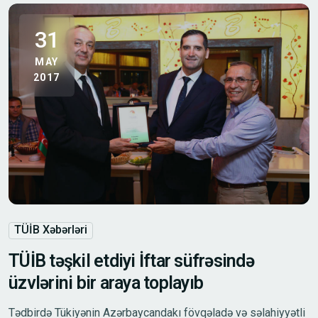
31
MAY
2017
TÜİB Xəbərləri
TÜİB təşkil etdiyi İftar süfrəsində
üzvlərini bir araya toplayıb
Tədbirdə Tükiyənin Azərbaycandakı fövqəladə və səlahiyyətli