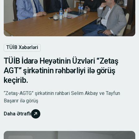
TÜİB Xəbərləri
TÜİB İdarə Heyətinin Üzvləri “Zetaş
AGT” şirkətinin rəhbərliyi ilə görüş
keçirib.
“Zetaş-AGTG” şirkətinin rəhbəri Selim Akbay ve Tayfun
Başarır ilə görüş
Daha Ətraflı