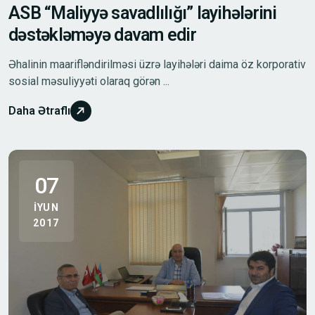
ASB “Maliyyə savadlılığı” layihələrini
dəstəkləməyə davam edir
Əhalinin maarifləndirilməsi üzrə layihələri daima öz korporativ
sosial məsuliyyəti olaraq görən ...
Daha Ətraflı
07
IYUN
2017