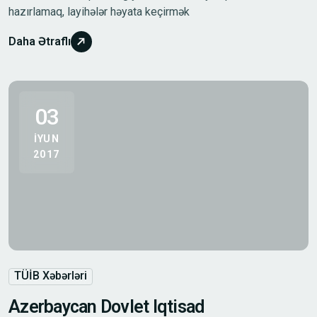
hazırlamaq, layihələr həyata keçirmək
Daha Ətraflı
03
IYUN
2017
TÜİB Xəbərləri
Azerbaycan Dovlet Iqtisad