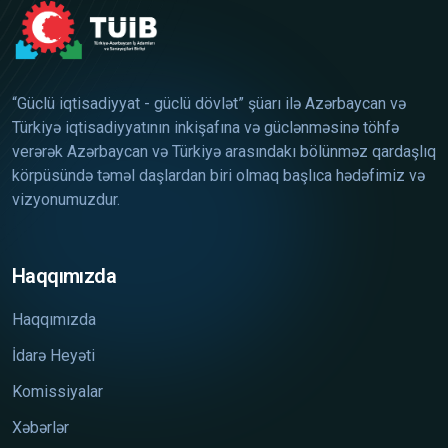
“Güclü iqtisadiyyat - güclü dövlət” şüarı ilə Azərbaycan və
Türkiyə iqtisadiyyatının inkişafına və güclənməsinə töhfə
verərək Azərbaycan və Türkiyə arasındakı bölünməz qardaşlıq
körpüsündə təməl daşlardan biri olmaq başlıca hədəfimiz və
vizyonumuzdur.
Haqqımızda
Haqqımızda
İdarə Heyəti
Komissiyalar
Xəbərlər