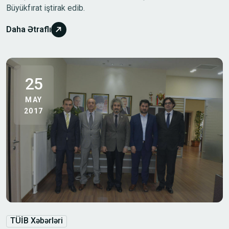
Büyükfırat iştirak edib.
Daha Ətraflı
25
MAY
2017
TÜİB Xəbərləri