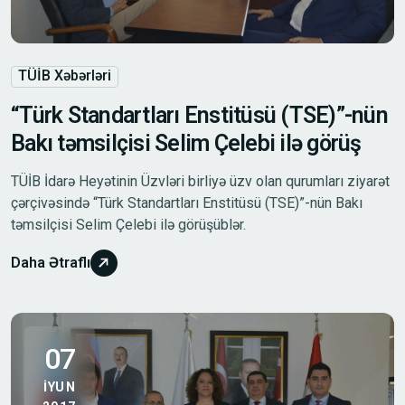
TÜİB Xəbərləri
“Türk Standartları Enstitüsü (TSE)”-nün
Bakı təmsilçisi Selim Çelebi ilə görüş
TÜİB İdarə Heyətinin Üzvləri birliyə üzv olan qurumları ziyarət
çərçivəsində “Türk Standartları Enstitüsü (TSE)”-nün Bakı
təmsilçisi Selim Çelebi ilə görüşüblər.
Daha Ətraflı
07
IYUN