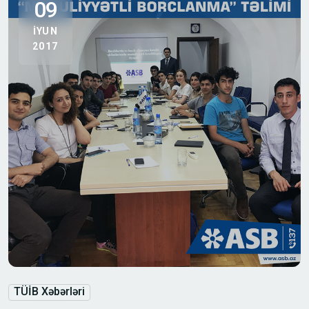
09
IYUN
2017
TÜİB Xəbərləri