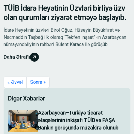
TÜİB İdarə Heyətinin Üzvləri birliyə üzv
olan qurumları ziyarət etməyə başlayıb.
İdarə Heyətinin üzvləri Birol Oğuz, Hüseyin Büyükfırat və
Nəcməddin Taşbağ İlk olaraq “Tekfen İnşaat”-ın Azərbaycan
nümayəndəliyinin rəhbəri Bülent Karaca ilə görüşüb.
Daha Ətraflı
« Əvvəl
Sonra »
Digər Xəbərlər
Azərbaycan–Türkiyə ticarət
əlaqələrinin inkişafı TÜİB və PAŞA
Bankın görüşündə müzakirə olunub