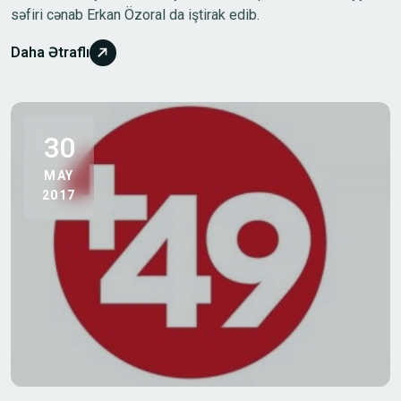
səfiri cənab Erkan Özoral da iştirak edib.
Daha Ətraflı
30
MAY
2017