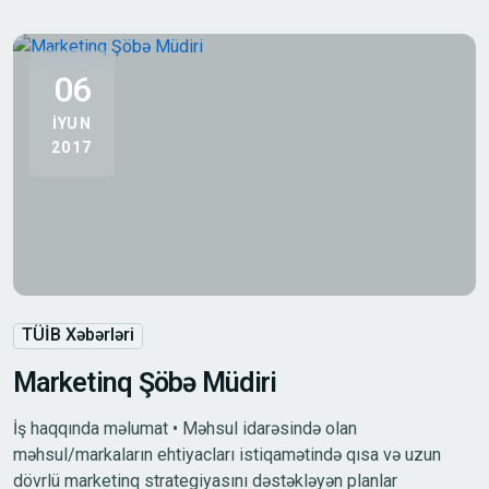
06
IYUN
2017
TÜİB Xəbərləri
Marketinq Şöbə Müdiri
İş haqqında məlumat • Məhsul idarəsində olan
məhsul/markaların ehtiyacları istiqamətində qısa və uzun
dövrlü marketinq strategiyasını dəstəkləyən planlar