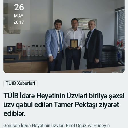
26
MAY
2017
TÜİB Xəbərləri
TÜİB İdarə Heyətinin Üzvləri birliyə şəxsi
üzv qəbul edilən Tamer Pektaşı ziyarət
ediblər.
Görüşdə İdarə Heyətinin üzvləri Birol Oğuz və Hüseyin