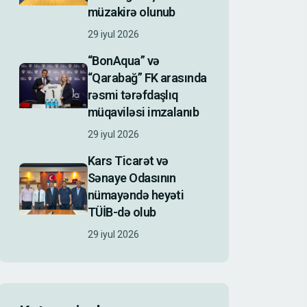
müzakirə olunub
29 iyul 2026
“BonAqua” və
“Qarabağ” FK arasında
rəsmi tərəfdaşlıq
müqaviləsi imzalanıb
29 iyul 2026
Kars Ticarət və
Sənaye Odasının
nümayəndə heyəti
TÜİB-də olub
29 iyul 2026