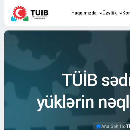
Haqqımızda
Üzvlük
Kom
TÜİB sədr
yüklərin nəq
Ana Səhifə
TÜ