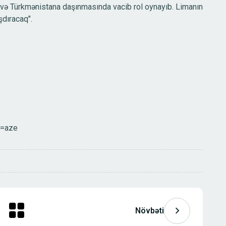
 və Türkmənistana daşınmasında vacib rol oynayıb. Limanın
şdıracaq".
g=aze
Növbəti