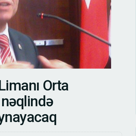
L
i
m
a
n
ı
O
r
t
a
n
ə
q
l
i
n
d
ə
y
n
a
y
a
c
a
q