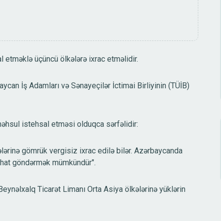
l etməklə üçüncü ölkələrə ixrac etməlidir.
ycan İş Adamları və Sənayeçilər İctimai Birliyinin (TÜİB)
məhsul istehsal etməsi olduqca sərfəlidir:
ərinə gömrük vergisiz ixrac edilə bilər. Azərbaycanda
 rahat göndərmək mümkündür".
Beynəlxalq Ticarət Limanı Orta Asiya ölkələrinə yüklərin