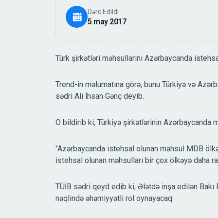
Dərc Edildi
5 may 2017
Türk şirkətləri məhsullarını Azərbaycanda istehsa
Trend-in məlumatına görə, bunu Türkiyə və Azərba
sədri Ali İhsan Gənç deyib.
O bildirib ki, Türkiyə şirkətlərinin Azərbaycanda 
"Azərbaycanda istehsal olunan məhsul MDB ölkəl
istehsal olunan məhsulları bir çox ölkəyə daha
TÜİB sədri qeyd edib ki, Ələtdə inşa edilən Bakı 
nəqlində əhəmiyyətli rol oynayacaq: