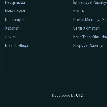
Haqqımızda
İqtisadiyyat Nazirliyi
İdarə Heyəti
KOBİA
Komissiyalar
Dövlət Miqrasiya Xi
Xəbərlər
Vergi Xidmətləri
Üzvlər
Kənd Təsərrüfatı Nazi
Bizimlə Əlaqə
Nəqliyyat Nazirliyi
Developed by
UTD