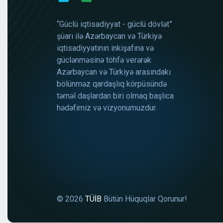
“Güclü iqtisadiyyat - güclü dövlət”
şüarı ilə Azərbaycan və Türkiyə
iqtisadiyyatının inkişafına və
güclənməsinə töhfə verərək
Azərbaycan və Türkiyə arasındakı
bölünməz qardaşlıq körpüsündə
təməl daşlardan biri olmaq başlıca
hədəfimiz və vizyonumuzdur.
© 2026
TÜİB
Bütün Hüquqlar Qorunur!