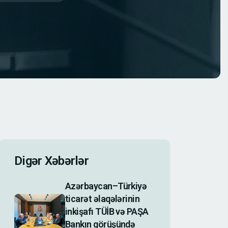
Digər Xəbərlər
Azərbaycan–Türkiyə
ticarət əlaqələrinin
inkişafı TÜİB və PAŞA
Bankın görüşündə