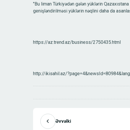
"Bu liman Türkiyədən gələn yüklərin Qazaxıstana
genişləndirilməsi yüklərin nəqlini daha da asanla
https://az.trend.az/business/2750435.html
http://ikisahil.az/?page=4&newsId=80984&lan
Əvvəlki