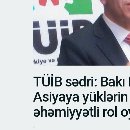
T
Ü
İ
B
s
ə
d
r
i
:
B
a
k
ı
A
s
i
y
a
y
a
y
ü
k
l
ə
r
i
n
ə
h
ə
m
i
y
y
ə
t
l
i
r
o
l
o