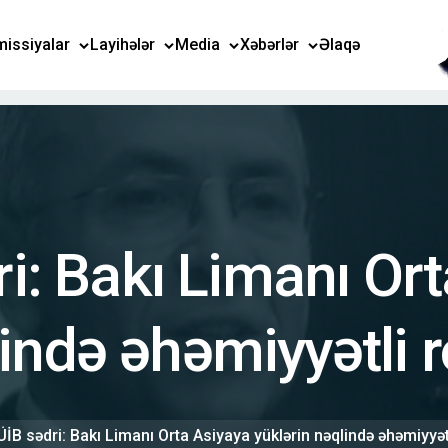
issiyalar
Layihələr
Media
Xəbərlər
Əlaqə
i: Bakı Limanı Or
lində əhəmiyyətli 
İB sədri: Bakı Limanı Orta Asiyaya yüklərin nəqlində əhəmiyyə