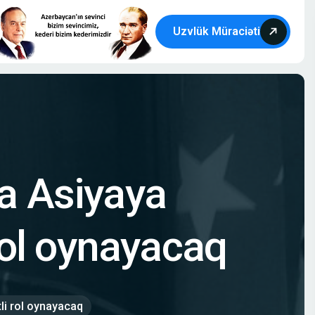
Üzvlük Müraciəti
ta Asiyaya
rol oynayacaq
tli rol oynayacaq