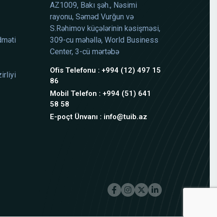
AZ1009, Bakı şəh., Nəsimi
rayonu, Səməd Vurğun və
S.Rəhimov küçələrinin kəsişməsi,
dməti
309-cu məhəllə, World Business
Center, 3-cü mərtəbə
Ofis Telefonu : +994 (12) 497 15
rliyi
86
Mobil Telefon : +994 (51) 641
58 58
E-poçt Ünvanı : info@tuib.az