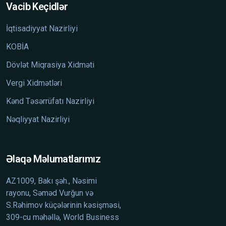
Vacib Keçidlər
İqtisadiyyat Nazirliyi
KOBİA
Dövlət Miqrasiya Xidməti
Vergi Xidmətləri
Kənd Təsərrüfatı Nazirliyi
Nəqliyyat Nazirliyi
Əlaqə Məlumatlarımız
AZ1009, Bakı şəh., Nəsimi
rayonu, Səməd Vurğun və
S.Rəhimov küçələrinin kəsişməsi,
309-cu məhəllə, World Business