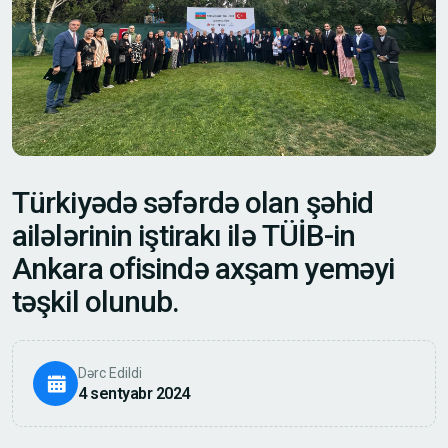
T
ü
r
k
i
y
ə
d
ə
s
ə
f
ə
r
d
ə
o
l
a
n
ş
ə
h
i
d
a
i
l
ə
l
ə
r
i
n
i
n
i
ş
t
i
r
a
k
ı
i
l
ə
T
Ü
İ
B
-
i
n
A
n
k
a
r
a
o
f
i
s
i
n
d
ə
a
x
ş
a
m
y
e
m
ə
y
i
t
ə
ş
k
i
l
o
l
u
n
u
b
.
Dərc Edildi
4 sentyabr 2024