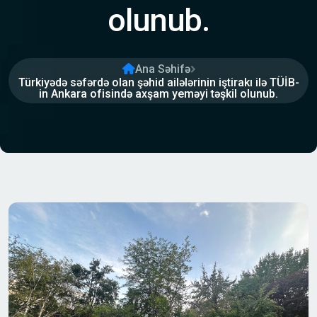
olunub.
Ana Səhifə
Türkiyədə səfərdə olan şəhid ailələrinin iştirakı ilə TÜİB-
in Ankara ofisində axşam yeməyi təşkil olunub.