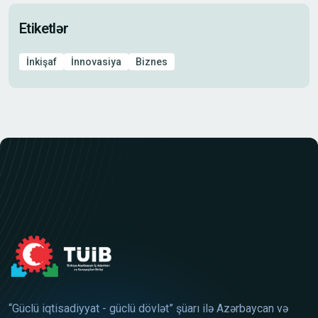
Etiketlər
İnkişaf
İnnovasiya
Biznes
“Güclü iqtisadiyyat - güclü dövlət” şüarı ilə Azərbaycan və