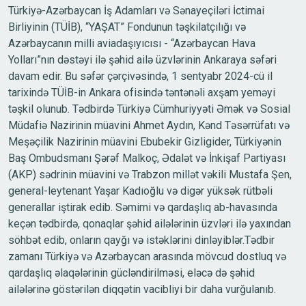
Türkiyə-Azərbaycan İş Adamları və Sənayeçiləri İctimai
Birliyinin (TÜİB), “YAŞAT” Fondunun təşkilatçılığı və
Azərbaycanın milli aviadaşıyıcısı - “Azərbaycan Hava
Yolları”nın dəstəyi ilə şəhid ailə üzvlərinin Ankaraya səfəri
davam edir. Bu səfər çərçivəsində, 1 sentyabr 2024-cü il
tarixində TÜİB-in Ankara ofisində təntənəli axşam yeməyi
təşkil olunub. Tədbirdə Türkiyə Cümhuriyyəti Əmək və Sosial
Müdafiə Nazirinin müavini Ahmet Aydın, Kənd Təsərrüfatı və
Meşəçilik Nazirinin müavini Ebubekir Gizligider, Türkiyənin
Baş Ombudsmanı Şərəf Malkoç, Ədalət və İnkişaf Partiyası
(AKP) sədrinin müavini və Trabzon millət vəkili Mustafa Şen,
general-leytenant Yaşar Kadıoğlu və digər yüksək rütbəli
generallar iştirak edib. Səmimi və qardaşlıq ab-havasında
keçən tədbirdə, qonaqlar şəhid ailələrinin üzvləri ilə yaxından
söhbət edib, onların qayğı və istəklərini dinləyiblər.Tədbir
zamanı Türkiyə və Azərbaycan arasında mövcud dostluq və
qardaşlıq əlaqələrinin gücləndirilməsi, eləcə də şəhid
ailələrinə göstərilən diqqətin vacibliyi bir daha vurğulanıb.