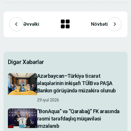
Əvvəlki
Növbəti
Digər Xəbərlər
Azərbaycan–Türkiyə ticarət
əlaqələrinin inkişafı TÜİB və PAŞA
Bankın görüşündə müzakirə olunub
29 iyul 2026
“BonAqua” və “Qarabağ” FK arasında
rəsmi tərəfdaşlıq müqaviləsi
imzalanıb