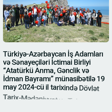
T
ü
r
k
i
y
ə
-
A
z
ə
r
b
a
y
c
a
n
İ
ş
A
d
a
m
l
a
r
ı
v
ə
S
ə
n
a
y
e
ç
i
l
ə
r
i
İ
c
t
i
m
a
i
B
i
r
l
i
y
i
“
A
t
a
t
ü
r
k
ü
A
n
m
a
,
G
ə
n
c
l
i
k
v
ə
İ
d
m
a
n
B
a
y
r
a
m
ı
”
m
ü
n
a
s
i
b
ə
t
i
l
ə
1
9
m
a
y
2
0
2
4
-
c
ü
i
l
t
a
r
i
x
i
n
d
ə
D
ö
v
l
ə
t
T
a
r
i
x
-
M
ə
d
ə
n
i
y
y
ə
t
v
ə
T
ə
b
i
ə
t
Q
o
r
u
ğ
u
“
B
e
ş
b
a
r
m
a
q
D
a
ğ
ı
”
n
d
a
t
ə
b
i
ə
t
q
o
y
n
u
n
d
a
t
ə
d
b
i
r
h
ə
y
a
t
a