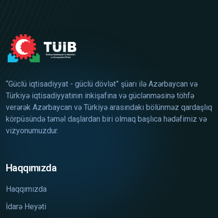
“Güclü iqtisadiyyat - güclü dövlət” şüarı ilə Azərbaycan və
Türkiyə iqtisadiyyatının inkişafına və güclənməsinə töhfə
verərək Azərbaycan və Türkiyə arasındakı bölünməz qardaşlıq
körpüsündə təməl daşlardan biri olmaq başlıca hədəfimiz və
vizyonumuzdur.
Haqqımızda
Haqqımızda
İdarə Heyəti