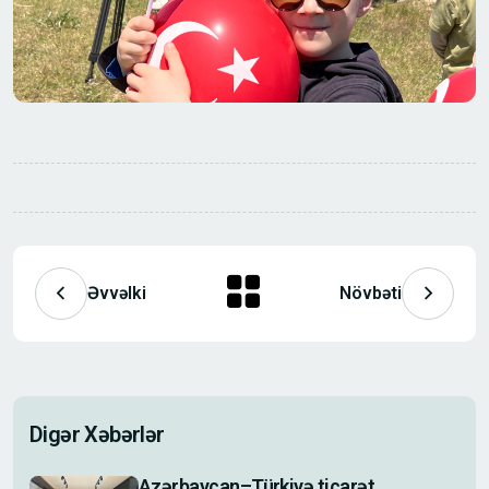
Əvvəlki
Növbəti
Digər Xəbərlər
Azərbaycan–Türkiyə ticarət