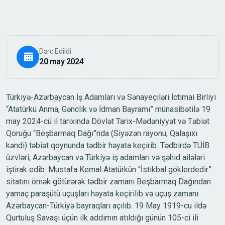
k
e
ç
i
r
i
b
.
Dərc Edildi
20 may 2024
Türkiyə-Azərbaycan İş Adamları və Sənayeçiləri İctimai Birliyi
“Atatürkü Anma, Gənclik və İdman Bayramı” münasibətilə 19
may 2024-cü il tarixində Dövlət Tarix-Mədəniyyət və Təbiət
Qoruğu “Beşbarmaq Dağı”nda (Siyəzən rayonu, Qalaşıxı
kəndi) təbiət qoynunda tədbir həyata keçirib. Tədbirdə TÜİB
üzvləri, Azərbaycan və Türkiyə iş adamları və şəhid ailələri
iştirak edib. Mustafa Kemal Atatürkün “İstikbal göklerdedir”
sitatını örnək götürərək tədbir zamanı Beşbarmaq Dağından
yamaç paraşütü uçuşları həyata keçirilib və uçuş zamanı
Azərbaycan-Türkiyə bayraqları açılıb. 19 May 1919-cu ildə
Qurtuluş Savaşı üçün ilk addımın atıldığı günün 105-ci ili