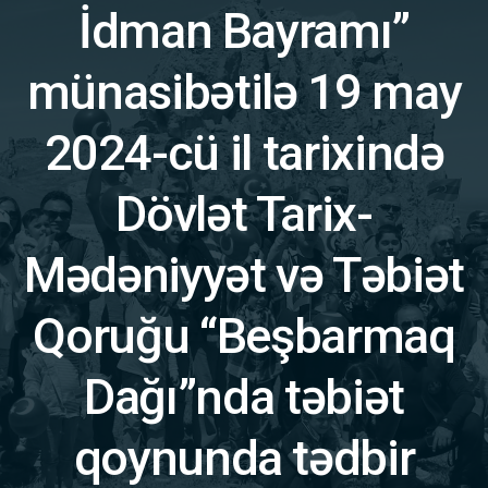
İdman Bayramı”
münasibətilə 19 may
2024-cü il tarixində
Dövlət Tarix-
Mədəniyyət və Təbiət
Qoruğu “Beşbarmaq
Dağı”nda təbiət
qoynunda tədbir