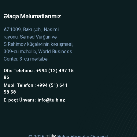
Əlaqə Məlumatlarımız
AZ1009, Bakı şəh., Nəsimi
rayonu, Səməd Vurğun və
S.Rəhimov küçələrinin kəsişməsi,
309-cu məhəllə, World Business
Center, 3-cü mərtəbə
Ofis Telefonu : +994 (12) 497 15
86
Mobil Telefon : +994 (51) 641
58 58
E-poçt Ünvanı : info@tuib.az
© 2026
TÜİB
Bütün Hüquqlar Qorunur!