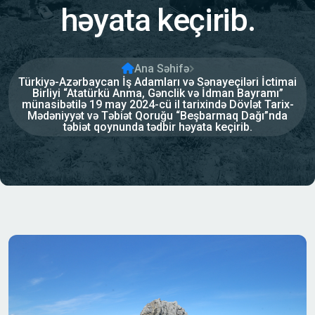
həyata keçirib.
Ana Səhifə
Türkiyə-Azərbaycan İş Adamları və Sənayeçiləri İctimai
Birliyi “Atatürkü Anma, Gənclik və İdman Bayramı”
münasibətilə 19 may 2024-cü il tarixində Dövlət Tarix-
Mədəniyyət və Təbiət Qoruğu “Beşbarmaq Dağı”nda
təbiət qoynunda tədbir həyata keçirib.