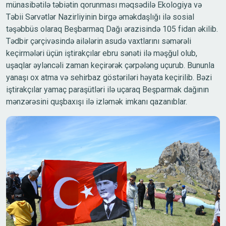
münasibətilə təbiətin qorunması məqsədilə Ekologiya və
Təbii Sərvətlər Nazirliyinin birgə əməkdaşlığı ilə sosial
təşəbbüs olaraq Beşbarmaq Dağı ərazisində 105 fidan əkilib.
Tədbir çərçivəsində ailələrin asudə vaxtlarını səmərəli
keçirmələri üçün iştirakçılar ebru sənəti ilə məşğul olub,
uşaqlar əyləncəli zaman keçirərək çərpələng uçurub. Bununla
yanaşı ox atma və sehirbaz göstəriləri həyata keçirilib. Bəzi
iştirakçılar yamaç paraşütləri ilə uçaraq Beşparmak dağının
mənzərəsini quşbaxışı ilə izləmək imkanı qazanıblar.