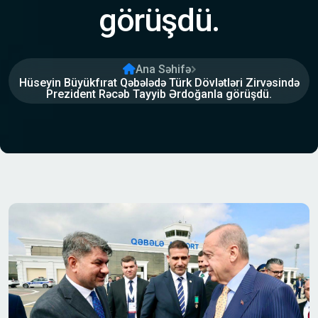
görüşdü.
Ana Səhifə
Hüseyin Büyükfırat Qəbələdə Türk Dövlətləri Zirvəsində
Prezident Rəcəb Tayyib Ərdoğanla görüşdü.