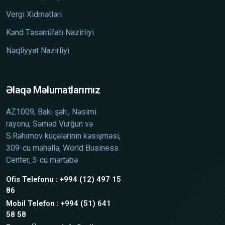
Vergi Xidmətləri
Kənd Təsərrüfatı Nazirliyi
Nəqliyyat Nazirliyi
Əlaqə Məlumatlarımız
AZ1009, Bakı şəh., Nəsimi
rayonu, Səməd Vurğun və
S.Rəhimov küçələrinin kəsişməsi,
309-cu məhəllə, World Business
Center, 3-cü mərtəbə
Ofis Telefonu : +994 (12) 497 15
86
Mobil Telefon : +994 (51) 641
58 58