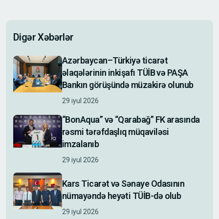
Digər Xəbərlər
Azərbaycan–Türkiyə ticarət
əlaqələrinin inkişafı TÜİB və PAŞA
Bankın görüşündə müzakirə olunub
29 iyul 2026
“BonAqua” və “Qarabağ” FK arasında
rəsmi tərəfdaşlıq müqaviləsi
imzalanıb
29 iyul 2026
Kars Ticarət və Sənaye Odasının
nümayəndə heyəti TÜİB-də olub
29 iyul 2026