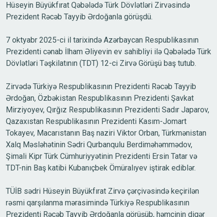
Hüseyin Büyükfırat Qəbələdə Türk Dövlətləri Zirvəsində
Prezident Rəcəb Tayyib Ərdoğanla görüşdü.
7 oktyabr 2025-ci il tarixində Azərbaycan Respublikasının
Prezidenti cənab İlham Əliyevin ev sahibliyi ilə Qəbələdə Türk
Dövlətləri Təşkilatının (TDT) 12-ci Zirvə Görüşü baş tutub.
Zirvədə Türkiyə Respublikasının Prezidenti Rəcəb Tayyib
Ərdoğan, Özbəkistan Respublikasının Prezidenti Şavkat
Mirziyoyev, Qırğız Respublikasının Prezidenti Sadır Japarov,
Qazaxıstan Respublikasının Prezidenti Kasım-Jomart
Tokayev, Macarıstanın Baş naziri Viktor Orban, Türkmənistan
Xalq Məsləhətinin Sədri Qurbanqulu Berdiməhəmmədov,
Şimali Kipr Türk Cümhuriyyətinin Prezidenti Ersin Tatar və
TDT-nin Baş katibi Kubanıçbek Ömüralıyev iştirak ediblər.
TÜİB sədri Hüseyin Büyükfırat Zirvə çərçivəsində keçirilən
rəsmi qarşılanma mərasimində Türkiyə Respublikasının
Prezidenti Rəcəb Tayyib Ərdoğanla görüşüb, həmçinin digər