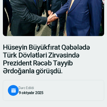
H
ü
s
e
y
i
n
B
ü
y
ü
k
f
ı
r
a
t
Q
ə
b
ə
l
ə
d
ə
T
ü
r
k
D
ö
v
l
ə
t
l
ə
r
i
Z
i
r
v
ə
s
i
n
d
ə
P
r
e
z
i
d
e
n
t
R
ə
c
ə
b
T
a
y
y
i
b
Ə
r
d
o
ğ
a
n
l
a
g
ö
r
ü
ş
d
ü
.
Dərc Edildi
9 oktyabr 2025