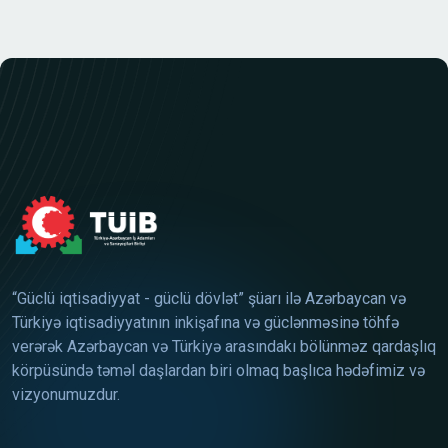
“Güclü iqtisadiyyat - güclü dövlət” şüarı ilə Azərbaycan və
Türkiyə iqtisadiyyatının inkişafına və güclənməsinə töhfə
verərək Azərbaycan və Türkiyə arasındakı bölünməz qardaşlıq
körpüsündə təməl daşlardan biri olmaq başlıca hədəfimiz və
vizyonumuzdur.