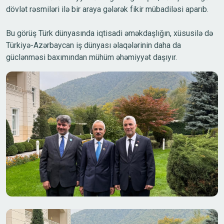
dövlət rəsmiləri ilə bir araya gələrək fikir mübadiləsi aparıb.
Bu görüş Türk dünyasında iqtisadi əməkdaşlığın, xüsusilə də
Türkiyə-Azərbaycan iş dünyası əlaqələrinin daha da
güclənməsi baxımından mühüm əhəmiyyət daşıyır.